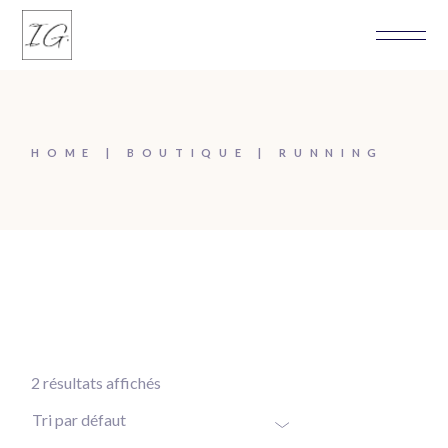
Skip
to
the
content
HOME
BOUTIQUE
RUNNING
2 résultats affichés
Tri par défaut