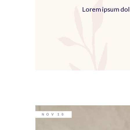
Lorem ipsum dolo
NOV
10