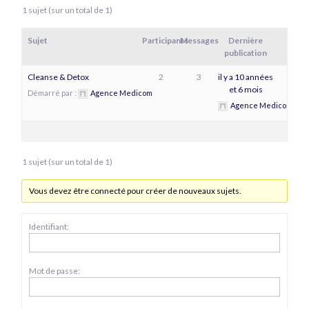
1 sujet (sur un total de 1)
Sujet
Participants
Messages
Dernière
publication
Cleanse & Detox
2
3
il y a 10 années
et 6 mois
Démarré par :
Agence Medicom
Agence Medicom
1 sujet (sur un total de 1)
Vous devez être connecté pour créer de nouveaux sujets.
Identifiant:
Mot de passe: