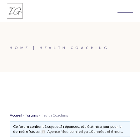
Skip
to
the
content
HOME
HEALTH COACHING
Accueil
›
Forums
›
Health Coaching
Ce forum contient 1 sujet et 2 réponses, et a été mis à jour pour la
dernière fois par
Agence Medicom
le
il y a 10 années et 6 mois
.