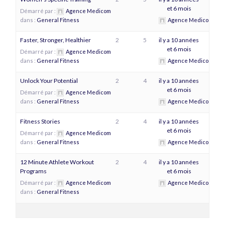
et 6 mois
Démarré par :
Agence Medicom
dans :
General Fitness
Agence Medicom
Faster, Stronger, Healthier
2
5
il y a 10 années
et 6 mois
Démarré par :
Agence Medicom
dans :
General Fitness
Agence Medicom
Unlock Your Potential
2
4
il y a 10 années
et 6 mois
Démarré par :
Agence Medicom
dans :
General Fitness
Agence Medicom
Fitness Stories
2
4
il y a 10 années
et 6 mois
Démarré par :
Agence Medicom
dans :
General Fitness
Agence Medicom
12 Minute Athlete Workout
2
4
il y a 10 années
Programs
et 6 mois
Démarré par :
Agence Medicom
Agence Medicom
dans :
General Fitness