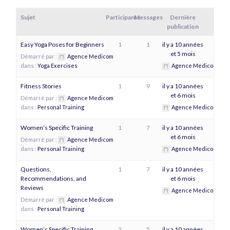
Sujet
Participants
Messages
Dernière
publication
Easy Yoga Poses for Beginners
1
1
il y a 10 années
et 5 mois
Démarré par :
Agence Medicom
dans :
Yoga Exercises
Agence Medicom
Fitness Stories
1
9
il y a 10 années
et 6 mois
Démarré par :
Agence Medicom
dans :
Personal Training
Agence Medicom
Women’s Specific Training
1
7
il y a 10 années
et 6 mois
Démarré par :
Agence Medicom
dans :
Personal Training
Agence Medicom
Questions,
1
7
il y a 10 années
Recommendations, and
et 6 mois
Reviews
Agence Medicom
Démarré par :
Agence Medicom
dans :
Personal Training
Women’s Specific Training
2
5
il y a 10 années