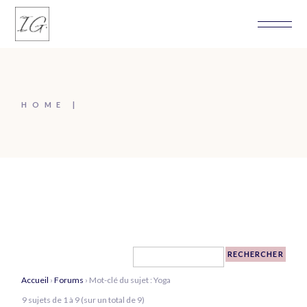
Skip
to
the
content
HOME
Accueil
›
Forums
›
Mot-clé du sujet : Yoga
9 sujets de 1 à 9 (sur un total de 9)