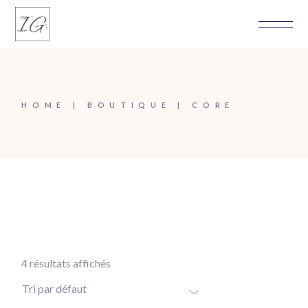
Skip
to
the
content
HOME
BOUTIQUE
CORE
4 résultats affichés
Tri par défaut