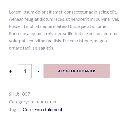
Lorem ipsum dolor sit amet, consectetur adipiscing elit.
Aenean feugiat dictum lacus, ut hendrerit mi pulvinar vel.
Fusce id nibh at neque eleifend tristique at sit amet
libero. In aliquam in nisl nec sollicitudin. Sed consectetur
volutpat sem vitae facilisis. Fusce tristique, magna
ornare facilisis sagittis.
Body Proteins quantity
+
-
AJOUTER AU PANIER
SKU:
007
Category:
CARDIO
Tags:
Core
,
Entertainment