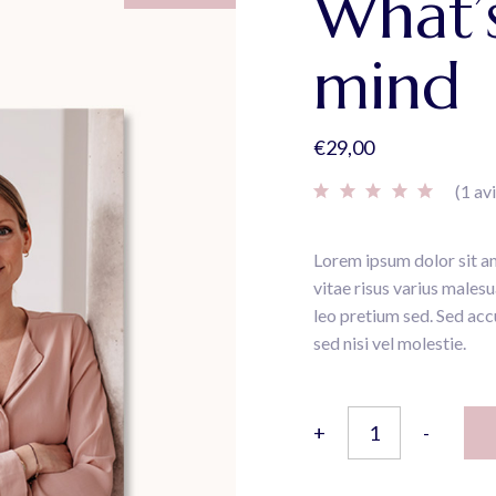
What’s
mind
€
29,00
(
1
avi
Lorem ipsum dolor sit am
vitae risus varius males
leo pretium sed. Sed acc
sed nisi vel molestie.
What's in our mind quan
+
-