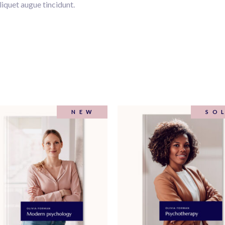
liquet augue tincidunt.
NEW
SO