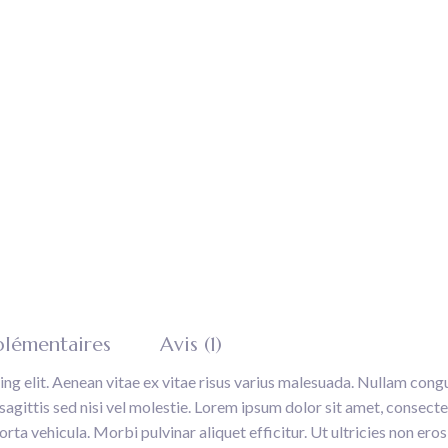
plémentaires
Avis (1)
ng elit. Aenean vitae ex vitae risus varius malesuada. Nullam congu
gittis sed nisi vel molestie. Lorem ipsum dolor sit amet, consectet
ta vehicula. Morbi pulvinar aliquet efficitur. Ut ultricies non eros 