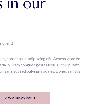
 in our
s client)
et, consectetur adipiscing elit. Aenean vitae ex
uada. Nullam congue egestas lectus, in vulputate
umsan risus sed pulvinar sodales. Donec sagittis
tity
AJOUTER AU PANIER